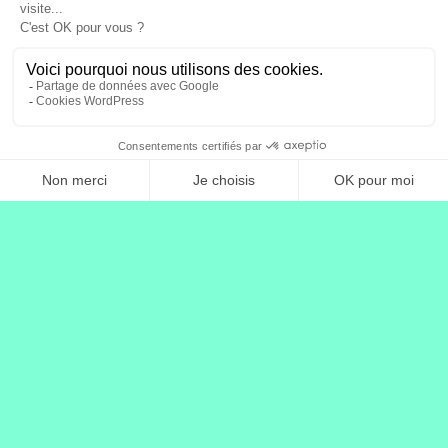
Sportif·ve·s
Célébrités
Entrepreneur·se·s
Coachs & thérapeutes
Passionné·e·s
Marques
Professionnel·le·s
Associations & collectivités
À propos
Presse & Médias
Nous rejoindre
Racontez-nous
Documentation technique
Recorder
Callback API
Newsletter