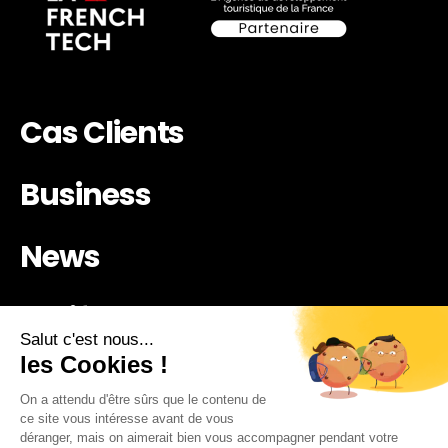
Cas Clients
Business
News
Tarifs
Contact
Artistes
Journalistes
Influenceur·se·s
Médias
Leader·euse·s d'opinon