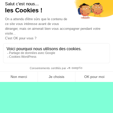
Marques
Professionnel·le·s
Associations & collectivités
À propos
Presse & Médias
Nous rejoindre
Racontez-nous
Documentation technique
Recorder
Callback API
Newsletter