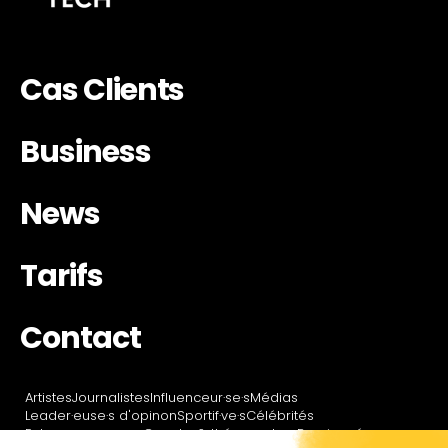
Cas Clients
Business
News
Tarifs
Contact
Artistes
Journalistes
Influenceur·se·s
Médias
Leader·euse·s d'opinon
Sportif·ve·s
Célébrités
Entrepreneur·se·s
Coachs & thérapeutes
Passionné·e·s