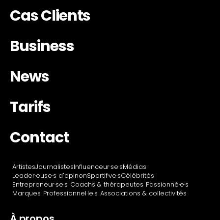
Cas Clients
Business
News
Tarifs
Contact
Artistes
Journalistes
Influenceur·se·s
Médias
Leader·euse·s d'opinon
Sportif·ve·s
Célébrités
Entrepreneur·se·s
Coachs & thérapeutes
Passionné·e·s
Marques
Professionnel·le·s
Associations & collectivités
À propos